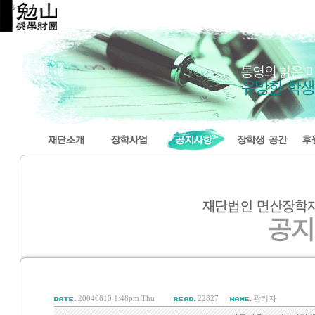
ms_notice
20040610 1:48pm Thu
22827
관리자