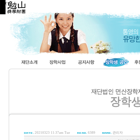
myeonsan
20210323 11:37am Tue
6389
관리자